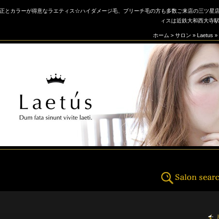
正とカラーが得意なラエティス☆ハイダメージ毛、ブリーチ毛の方も多数ご来店の三ツ星店☆【
ィスは近鉄大和西大寺駅
ホーム
>
サロン
»
Laetus
»