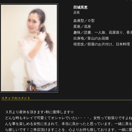
田城英恵
店長
血液型／Ｏ型
星座／花座
趣味／読書、一人旅、花屋巡り、香
出身地／富山のお花畑
得意技／部屋のお片付け。日本料理
３月より産休を頂きます♪秋に復帰します☆
どんな時もキレイで可愛くてオシャレでいたい・・・。女性って欲張りですよ
んな事を楽しめる女性に生まれて、本当に良かったと思っています。一緒に美
ら嬉しいです！ご来店頂けますことを、心よりお待ち致しております。一緒に