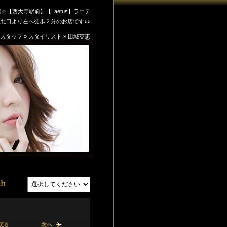
西大寺駅前】【Laetus】ラエテ
北口より左へ徒歩２分のお店です♪♪
スタッフ
»
スタイリスト
»
田城英恵