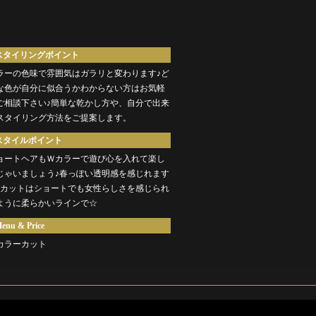
。
スタイリングポイント
ラーの色味で雰囲気はガラリと変わります♪ど
な色が自分に似合うかわからない方はお気軽
ご相談下さい♪簡単な乾かし方や、自分で出来
スタイリング方法をご提案します。
スタイルポイント
ョートヘアもＷカラーで遊び心を入れて楽し
じゃいましょう♪春っぽい透明感を感じれます
♪カットはショートでも女性らしさを感じられ
ように柔らかいラインで☆
enu & Price
カラーカット