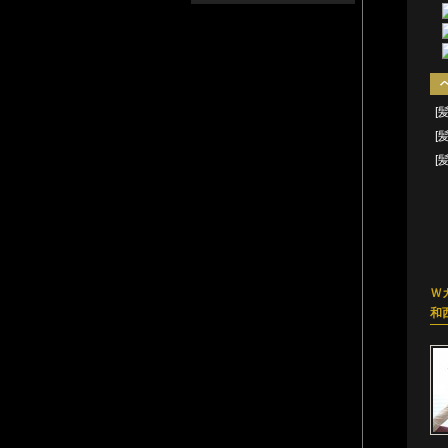
[
[
[
Ｗ
和