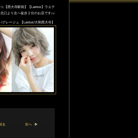
西大寺駅前】【Laetus】ラエテ
北口より左へ徒歩２分のお店です♪♪
グレージュ 【Laetus/大和西大寺】