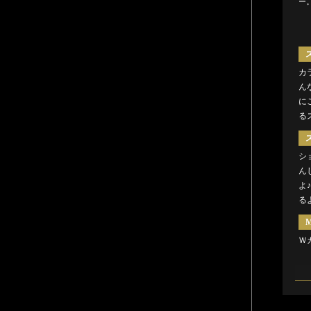
ー
カ
ん
に
る
シ
ん
よ
る
M
Ｗ