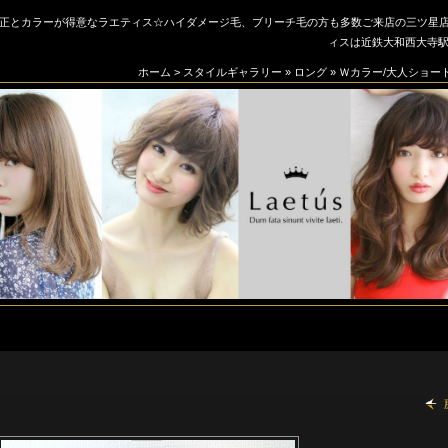
正とカラーが得意なラエティス☆ハイダメージ毛、ブリーチ毛の方も多数ご来店の三ツ星店☆【
ィスは近鉄大和西大寺駅
ホーム
>
スタイルギャラリー
»
ロング
»
Ｗカラー/大人ショート/