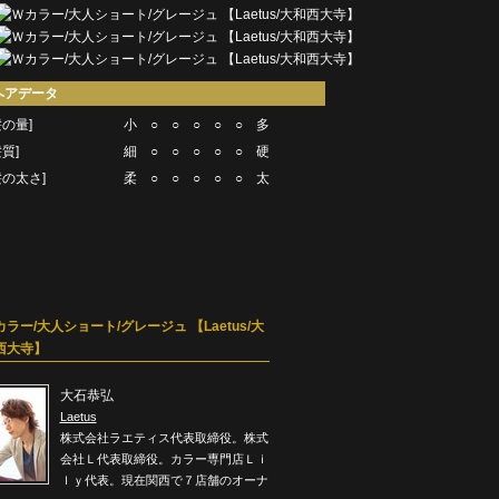
ヘアデータ
髪の量]
小 ○ ○ ○ ○ ○ 多
髪質]
細 ○ ○ ○ ○ ○ 硬
髪の太さ]
柔 ○ ○ ○ ○ ○ 太
カラー/大人ショート/グレージュ 【Laetus/大
西大寺】
大石恭弘
Laetus
株式会社ラエティス代表取締役。株式
会社Ｌ代表取締役。カラー専門店Ｌｉ
ｌｙ代表。現在関西で７店舗のオーナ