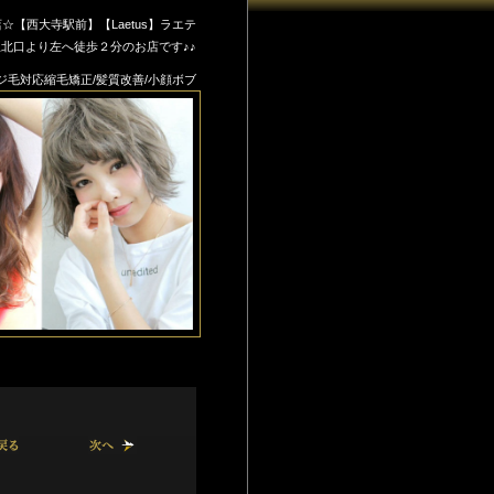
西大寺駅前】【Laetus】ラエテ
北口より左へ徒歩２分のお店です♪♪
ダメージ毛対応縮毛矯正/髪質改善/小顔ボブ