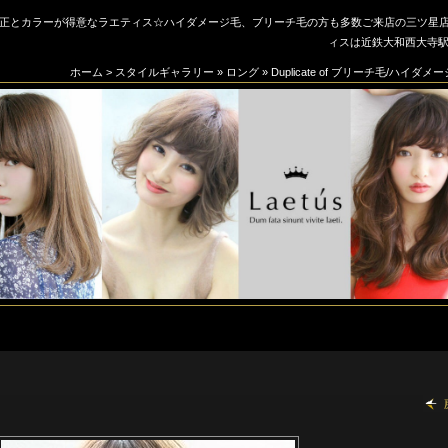
正とカラーが得意なラエティス☆ハイダメージ毛、ブリーチ毛の方も多数ご来店の三ツ星店☆【
ィスは近鉄大和西大寺駅
ホーム
>
スタイルギャラリー
»
ロング
»
Duplicate of ブリーチ毛/ハイ