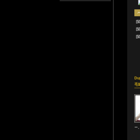
[
[
[
Du
毛
ー