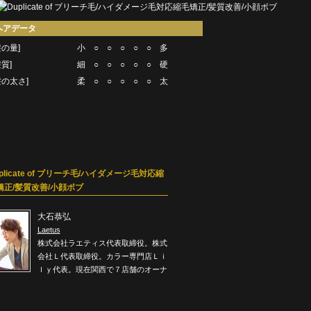
ヘアデータ
髪の量]
小 ○ ○ ○ ○ ○ 多
髪質]
細 ○ ○ ○ ○ ○ 硬
髪の太さ]
柔 ○ ○ ○ ○ ○ 太
plicate of ブリーチ毛/ハイダメージ毛対応縮
矯正/髪質改善/小顔ボブ
大石恭弘
Laetus
株式会社ラエティス代表取締役。株式
会社Ｌ代表取締役。カラー専門店Ｌｉ
ｌｙ代表。現在関西で７店舗のオーナ
。