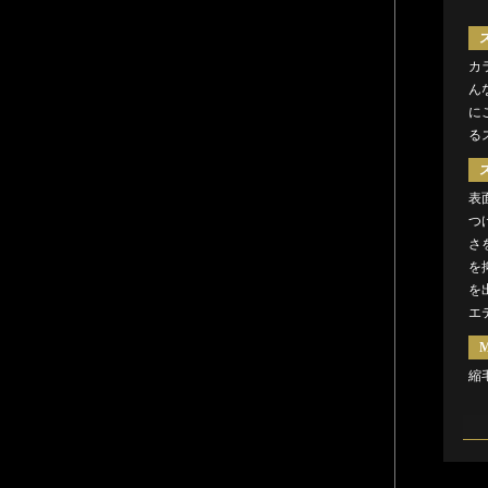
カ
ん
に
る
表
つ
さ
を
を
エ
M
縮