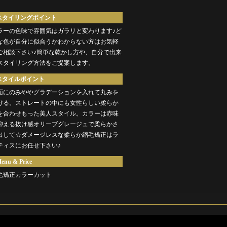
スタイリングポイント
ラーの色味で雰囲気はガラリと変わります♪ど
な色が自分に似合うかわからない方はお気軽
ご相談下さい♪簡単な乾かし方や、自分で出来
スタイリング方法をご提案します。
スタイルポイント
面にのみややグラデーションを入れて丸みを
ける。ストレートの中にも女性らしい柔らか
を合わせもった美人スタイル。カラーは赤味
抑える抜け感オリーブグレージュで柔らかさ
出して☆ダメージレスな柔らか縮毛矯正はラ
ティスにお任せ下さい♪
enu & Price
毛矯正カラーカット